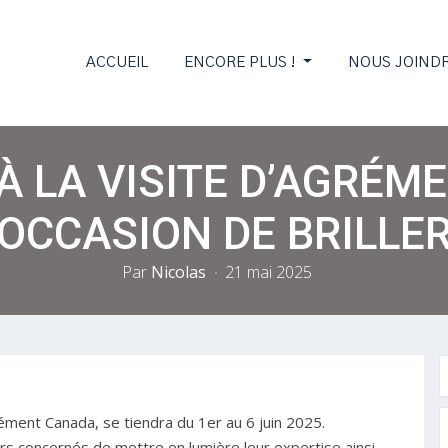
ACCUEIL
ENCORE PLUS !
NOUS JOIND
 LA VISITE D’AGRÉM
OCCASION DE BRILLE
Par
Nicolas
21 mai 2025
rément Canada, se tiendra du 1er au 6 juin 2025.
s concernés de mettre en lumière leur expertise ainsi