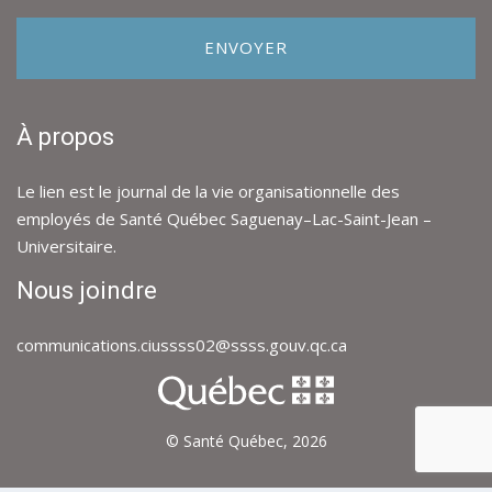
i
r
ENVOYER
e
o
u
s
À propos
u
g
g
Le lien est le journal de la vie organisationnelle des
e
employés de Santé Québec Saguenay–Lac-Saint-Jean –
s
Universitaire.
t
i
Nous joindre
o
n
*
communications.ciussss02@ssss.gouv.qc.ca
© Santé Québec,
2026