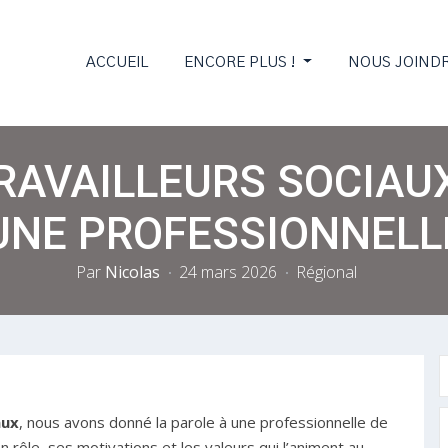
ACCUEIL
ENCORE PLUS !
NOUS JOIND
RAVAILLEURS SOCIAUX
UNE PROFESSIONNELL
Par
Nicolas
24 mars 2026
Régional
aux
, nous avons donné la parole à une professionnelle de
n rôle, ses motivations et les valeurs qui l’animent au