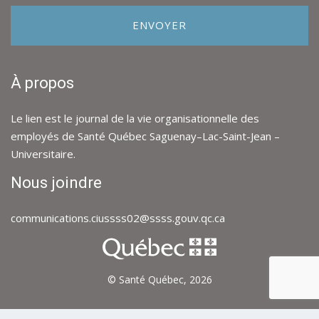
i
r
ENVOYER
e
o
u
s
À propos
u
g
g
Le lien est le journal de la vie organisationnelle des
e
employés de Santé Québec Saguenay–Lac-Saint-Jean –
s
Universitaire.
t
i
Nous joindre
o
n
*
communications.ciussss02@ssss.gouv.qc.ca
© Santé Québec,
2026